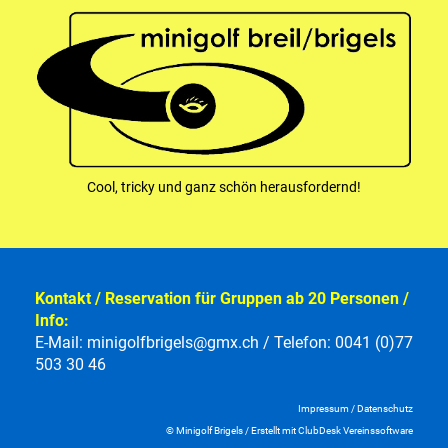
Cool, tricky und ganz schön herausfordernd!
Kontakt / Reservation für Gruppen ab 20 Personen /
Info:
E-Mail:
minigolfbrigels@gmx.ch
/ Telefon: 0041 (0)7
7
503 30 46
Impressum
/
Datenschutz
© Minigolf
Brigels /
Erstellt mit ClubDesk Vereinssoftwar
e