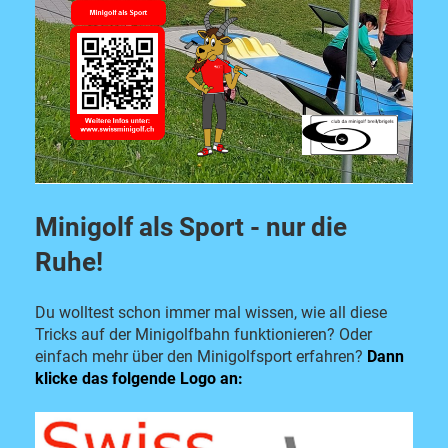
Minigolf als Sport -
nur die
Ruhe!
Du wolltest schon immer mal wissen, wie all diese
Tricks auf der Minigolfbahn funktionieren? Oder
einfach mehr über den Minigolfsport erfahren?
Dann
klicke das folgende Logo an: